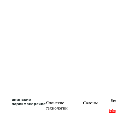
японские
Пр
Японские
Салоны
парикмахерские
технологии
info