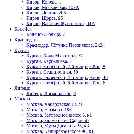
Киров, Конева, 1
Киров, Московская, 102А
Киров, Ленина 205
Киров, Щорса, 95
Киров, Василия Жуковского, 11А
Копейск
Копейск, Гольца, 7
Краснодар
Краснодар, Лётчика Позднякова, 2к24
Курган
Курган, Коли Мяготина, 77
Курган, Карбышева, 2
Курган, Заозёрный, 2-й микрорайон, 8
Курган, Станционная, 50
Курган, Заозёрный, 4-й микрорайон, 46
Курган, Заозёрный, 6-й микрорайон, 6
Липецк
Липецк, Космонавтов, 9
Москва
Москва, Хабаровская 12/23
Москва, Ушакова, 18Б
Москва, Загородное шоссе 6, к1
Москва, Знаменские Садки 5б
Москва, Мусы Джалиля 36, к3
Москва, Каширское шоссе 96, к1