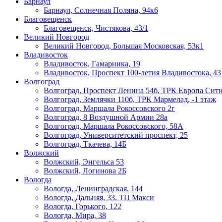
Барнаул
Барнаул, Солнечная Поляна, 94к6
Благовещенск
Благовещенск, Чистякова, 43/1
Великий Новгород
Великий Новгород, Большая Московская, 53к1
Владивосток
Владивосток, Гамарника, 19
Владивосток, Проспект 100-летия Владивостока, 43
Волгоград
Волгоград, Проспект Ленина 54б, ТРК Европа Сити
Волгоград, Землячки 110б, ТРК Мармелад, -1 этаж
Волгоград, Маршала Рокоссовского 2г
Волгоград, 8 Воздушной Армии 28а
Волгоград, Маршала Рокоссовского, 58А
Волгоград, Университетский проспект, 25
Волгоград, Ткачева, 14Б
Волжский
Волжский, Энгельса 53
Волжский, Логинова 2Б
Вологда
Вологда, Ленинградская, 144
Вологда, Дальняя, 33, ТЦ Макси
Вологда, Горького, 122
Вологда, Мира, 38