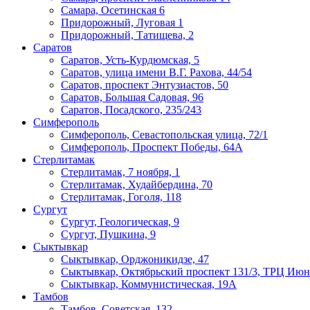
Самара, Осетинская 6
Придорожный, Луговая 1
Придорожный, Татищева, 2
Саратов
Саратов, Усть-Курдюмская, 5
Саратов, улица имени В.Г. Рахова, 44/54
Саратов, проспект Энтузиастов, 50
​Саратов, Большая Садовая, 96
Саратов, Посадского, 235/243
Симферополь
Симферополь, Севастопольская улица, 72/1
Симферополь, Проспект Победы, 64А
Стерлитамак
Стерлитамак, 7 ноября, 1
Стерлитамак, Худайбердина, 70
Стерлитамак, Гоголя, 118
Сургут
Сургут, Геологическая, 9
Сургут, Пушкина, 9
Сыктывкар
Сыктывкар, Орджоникидзе, 47
Сыктывкар, Октябрьский проспект 131/3, ТРЦ Июн
Сыктывкар, Коммунистическая, 19А
Тамбов
Тамбов, Советская, 132