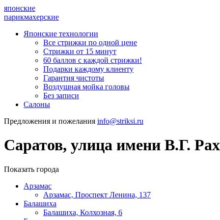
японские
парикмахерские
Японские технологии
Все стрижки по одной цене
Стрижки от 15 минут
60 баллов с каждой стрижки!
Подарки каждому клиенту
Гарантия чистоты
Воздушная мойка головы
Без записи
Салоны
Предложения и пожелания
info@striksi.ru
Саратов, улица имени В.Г. Рах
Показать города
Арзамас
Арзамас, Проспект Ленина, 137
Балашиха
Балашиха, Колхозная, 6