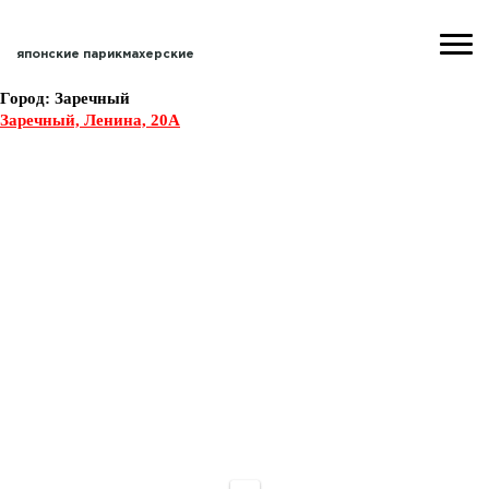
японские
парикмахерские
Город:
Заречный
Заречный, Ленина, 20А