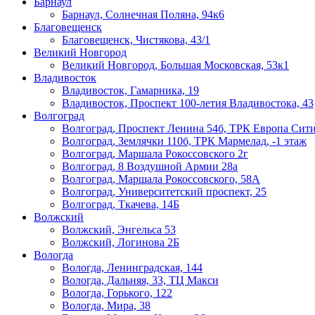
Барнаул
Барнаул, Солнечная Поляна, 94к6
Благовещенск
Благовещенск, Чистякова, 43/1
Великий Новгород
Великий Новгород, Большая Московская, 53к1
Владивосток
Владивосток, Гамарника, 19
Владивосток, Проспект 100-летия Владивостока, 43
Волгоград
Волгоград, Проспект Ленина 54б, ТРК Европа Сити
Волгоград, Землячки 110б, ТРК Мармелад, -1 этаж
Волгоград, Маршала Рокоссовского 2г
Волгоград, 8 Воздушной Армии 28а
Волгоград, Маршала Рокоссовского, 58А
Волгоград, Университетский проспект, 25
Волгоград, Ткачева, 14Б
Волжский
Волжский, Энгельса 53
Волжский, Логинова 2Б
Вологда
Вологда, Ленинградская, 144
Вологда, Дальняя, 33, ТЦ Макси
Вологда, Горького, 122
Вологда, Мира, 38