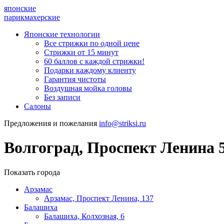
японские
парикмахерские
Японские технологии
Все стрижки по одной цене
Стрижки от 15 минут
60 баллов с каждой стрижки!
Подарки каждому клиенту
Гарантия чистоты
Воздушная мойка головы
Без записи
Салоны
Предложения и пожелания
info@striksi.ru
Волгоград, Проспект Ленина 
Показать города
Арзамас
Арзамас, Проспект Ленина, 137
Балашиха
Балашиха, Колхозная, 6