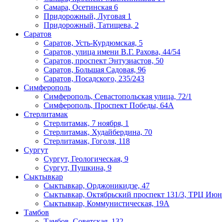
Самара, Осетинская 6
Придорожный, Луговая 1
Придорожный, Татищева, 2
Саратов
Саратов, Усть-Курдюмская, 5
Саратов, улица имени В.Г. Рахова, 44/54
Саратов, проспект Энтузиастов, 50
​Саратов, Большая Садовая, 96
Саратов, Посадского, 235/243
Симферополь
Симферополь, Севастопольская улица, 72/1
Симферополь, Проспект Победы, 64А
Стерлитамак
Стерлитамак, 7 ноября, 1
Стерлитамак, Худайбердина, 70
Стерлитамак, Гоголя, 118
Сургут
Сургут, Геологическая, 9
Сургут, Пушкина, 9
Сыктывкар
Сыктывкар, Орджоникидзе, 47
Сыктывкар, Октябрьский проспект 131/3, ТРЦ Июн
Сыктывкар, Коммунистическая, 19А
Тамбов
Тамбов, Советская, 132