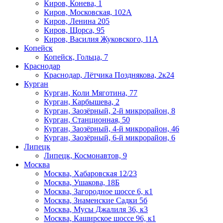
Киров, Конева, 1
Киров, Московская, 102А
Киров, Ленина 205
Киров, Щорса, 95
Киров, Василия Жуковского, 11А
Копейск
Копейск, Гольца, 7
Краснодар
Краснодар, Лётчика Позднякова, 2к24
Курган
Курган, Коли Мяготина, 77
Курган, Карбышева, 2
Курган, Заозёрный, 2-й микрорайон, 8
Курган, Станционная, 50
Курган, Заозёрный, 4-й микрорайон, 46
Курган, Заозёрный, 6-й микрорайон, 6
Липецк
Липецк, Космонавтов, 9
Москва
Москва, Хабаровская 12/23
Москва, Ушакова, 18Б
Москва, Загородное шоссе 6, к1
Москва, Знаменские Садки 5б
Москва, Мусы Джалиля 36, к3
Москва, Каширское шоссе 96, к1