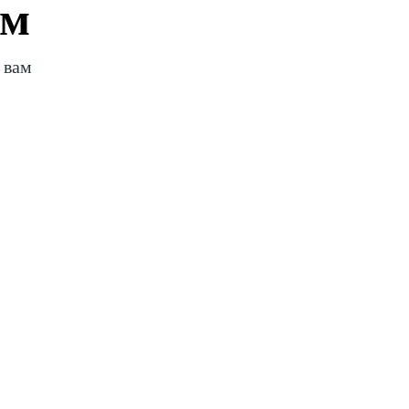
ом
 вам