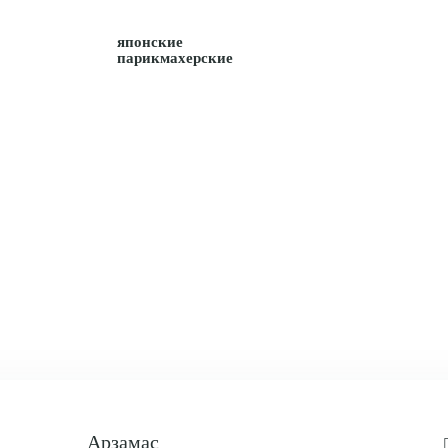
японские
парикмахерские
КУРГАН, К
Арзамас