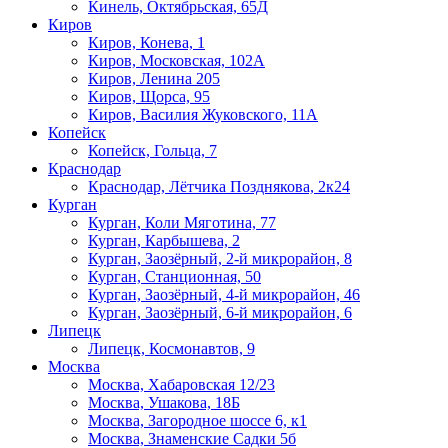
Кинель, Октябрьская, 65Д
Киров
Киров, Конева, 1
Киров, Московская, 102А
Киров, Ленина 205
Киров, Щорса, 95
Киров, Василия Жуковского, 11А
Копейск
Копейск, Гольца, 7
Краснодар
Краснодар, Лётчика Позднякова, 2к24
Курган
Курган, Коли Мяготина, 77
Курган, Карбышева, 2
Курган, Заозёрный, 2-й микрорайон, 8
Курган, Станционная, 50
Курган, Заозёрный, 4-й микрорайон, 46
Курган, Заозёрный, 6-й микрорайон, 6
Липецк
Липецк, Космонавтов, 9
Москва
Москва, Хабаровская 12/23
Москва, Ушакова, 18Б
Москва, Загородное шоссе 6, к1
Москва, Знаменские Садки 5б