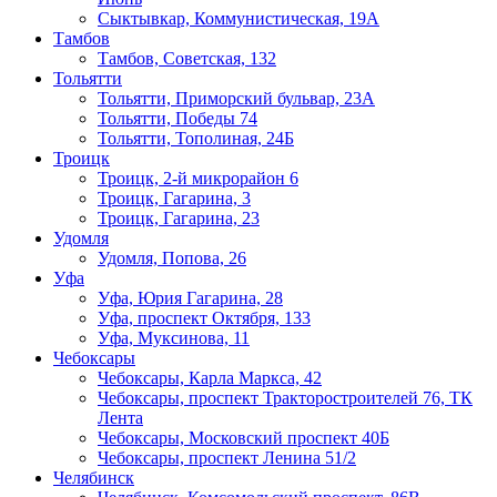
Сыктывкар, Коммунистическая, 19А
Тамбов
Тамбов, Советская, 132
Тольятти
Тольятти, Приморский бульвар, 23А
Тольятти, Победы 74
Тольятти, Тополиная, 24Б
Троицк
Троицк, 2-й микрорайон 6
Троицк, Гагарина, 3
Троицк, Гагарина, 23
Удомля
Удомля, Попова, 26
Уфа
Уфа, Юрия Гагарина, 28
Уфа, проспект Октября, 133
Уфа, Муксинова, 11
Чебоксары
Чебоксары, Карла Маркса, 42
Чебоксары, проспект Тракторостроителей 76, ТК
Лента
Чебоксары, Московский проспект 40Б
Чебоксары, ​проспект Ленина 51/2
Челябинск