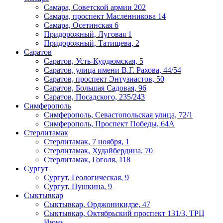
Самара, Советской армии 202
Самара, проспект Масленникова 14
Самара, Осетинская 6
Придорожный, Луговая 1
Придорожный, Татищева, 2
Саратов
Саратов, Усть-Курдюмская, 5
Саратов, улица имени В.Г. Рахова, 44/54
Саратов, проспект Энтузиастов, 50
​Саратов, Большая Садовая, 96
Саратов, Посадского, 235/243
Симферополь
Симферополь, Севастопольская улица, 72/1
Симферополь, Проспект Победы, 64А
Стерлитамак
Стерлитамак, 7 ноября, 1
Стерлитамак, Худайбердина, 70
Стерлитамак, Гоголя, 118
Сургут
Сургут, Геологическая, 9
Сургут, Пушкина, 9
Сыктывкар
Сыктывкар, Орджоникидзе, 47
Сыктывкар, Октябрьский проспект 131/3, ТРЦ
Июнь