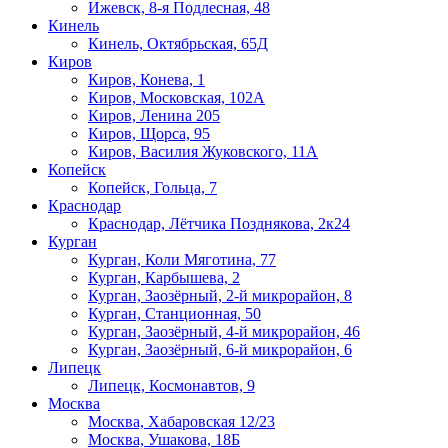
Ижевск, 8-я Подлесная, 48
Кинель
Кинель, Октябрьская, 65Д
Киров
Киров, Конева, 1
Киров, Московская, 102А
Киров, Ленина 205
Киров, Щорса, 95
Киров, Василия Жуковского, 11А
Копейск
Копейск, Гольца, 7
Краснодар
Краснодар, Лётчика Позднякова, 2к24
Курган
Курган, Коли Мяготина, 77
Курган, Карбышева, 2
Курган, Заозёрный, 2-й микрорайон, 8
Курган, Станционная, 50
Курган, Заозёрный, 4-й микрорайон, 46
Курган, Заозёрный, 6-й микрорайон, 6
Липецк
Липецк, Космонавтов, 9
Москва
Москва, Хабаровская 12/23
Москва, Ушакова, 18Б