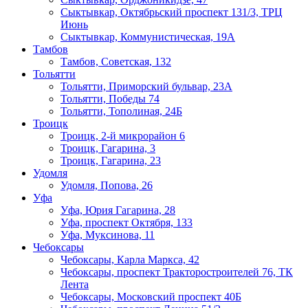
Сыктывкар, Октябрьский проспект 131/3, ТРЦ
Июнь
Сыктывкар, Коммунистическая, 19А
Тамбов
Тамбов, Советская, 132
Тольятти
Тольятти, Приморский бульвар, 23А
Тольятти, Победы 74
Тольятти, Тополиная, 24Б
Троицк
Троицк, 2-й микрорайон 6
Троицк, Гагарина, 3
Троицк, Гагарина, 23
Удомля
Удомля, Попова, 26
Уфа
Уфа, Юрия Гагарина, 28
Уфа, проспект Октября, 133
Уфа, Муксинова, 11
Чебоксары
Чебоксары, Карла Маркса, 42
Чебоксары, проспект Тракторостроителей 76, ТК
Лента
Чебоксары, Московский проспект 40Б