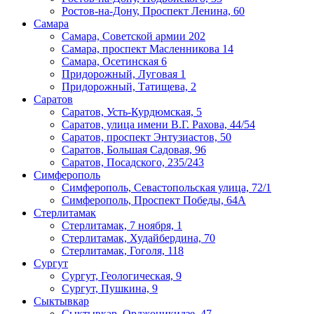
Ростов-на-Дону, Проспект Ленина, 60
Самара
Самара, Советской армии 202
Самара, проспект Масленникова 14
Самара, Осетинская 6
Придорожный, Луговая 1
Придорожный, Татищева, 2
Саратов
Саратов, Усть-Курдюмская, 5
Саратов, улица имени В.Г. Рахова, 44/54
Саратов, проспект Энтузиастов, 50
​Саратов, Большая Садовая, 96
Саратов, Посадского, 235/243
Симферополь
Симферополь, Севастопольская улица, 72/1
Симферополь, Проспект Победы, 64А
Стерлитамак
Стерлитамак, 7 ноября, 1
Стерлитамак, Худайбердина, 70
Стерлитамак, Гоголя, 118
Сургут
Сургут, Геологическая, 9
Сургут, Пушкина, 9
Сыктывкар
Сыктывкар, Орджоникидзе, 47